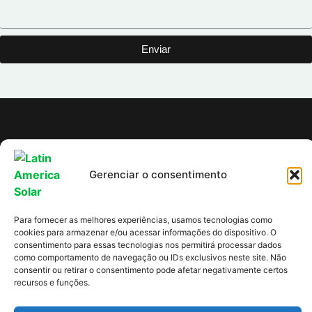
Enviar
Gerenciar o consentimento
Uma empresa que busca
Para fornecer as melhores experiências, usamos tecnologias como
entregar o planeta a
cookies para armazenar e/ou acessar informações do dispositivo. O
consentimento para essas tecnologias nos permitirá processar dados
nossos filhos em melhor
como comportamento de navegação ou IDs exclusivos neste site. Não
estado que a recebemos.
consentir ou retirar o consentimento pode afetar negativamente certos
recursos e funções.