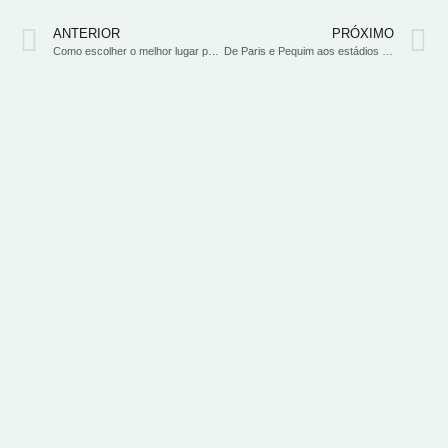
ANTERIOR
PRÓXIMO
Como escolher o melhor lugar para instalar o painel solar?
De Paris e Pequim aos estádios brasileiros: 7 instalações esportivas abastecidas por energia solar