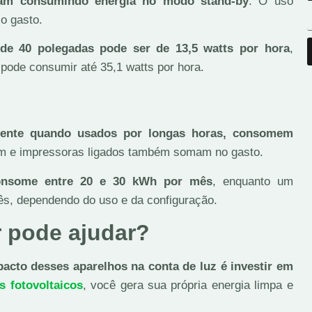
uam consumindo energia no modo stand-by
. O uso
o gasto.
 40 polegadas pode ser de 13,5 watts por hora
,
ode consumir até 35,1 watts por hora.
mente quando usados por longas horas, consomem
om e impressoras ligados também somam no gasto.
consome entre 20 e 30 kWh por mês
, enquanto um
s, dependendo do uso e da configuração.
r pode ajudar?
acto desses aparelhos na conta de luz é investir em
s fotovoltaicos
, você gera sua própria energia limpa e