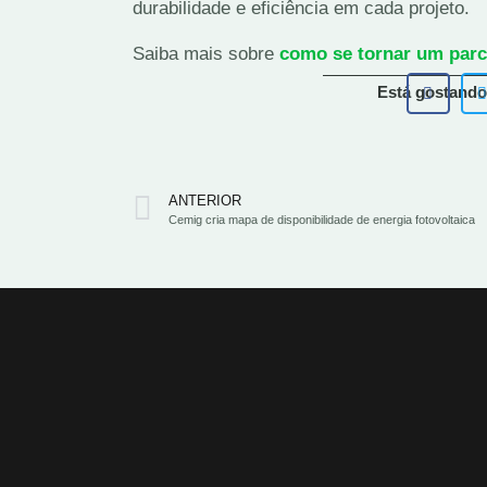
durabilidade e eficiência em cada projeto.
Saiba mais sobre
como se tornar um parc
Está gostando
ANTERIOR
Cemig cria mapa de disponibilidade de energia fotovoltaica