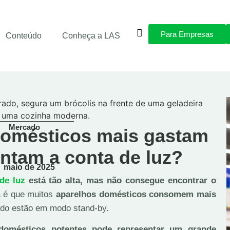
Para Empresas
Conteúdo
Conheça a LAS
Mercado
domésticos mais gastam
ntam a conta de luz?
maio de 2025
de luz
está tão alta, mas não consegue encontrar o
a é que muitos
aparelhos domésticos consomem mais
do estão em modo stand-by.
odomésticos potentes pode representar um grande