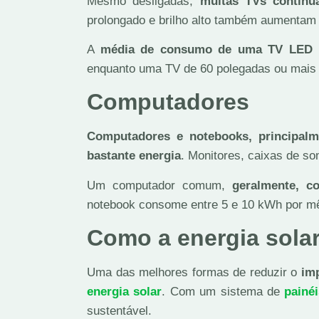
Mesmo desligadas,
muitas TVs contin
prolongado e brilho alto também aumentam 
A
média de consumo de uma TV LED de
enquanto uma TV de 60 polegadas ou mais p
Computadores
Computadores e notebooks, principal
bastante energia
. Monitores, caixas de s
Um computador comum,
geralmente, 
notebook consome entre 5 e 10 kWh por mê
Como a energia sola
Uma das melhores formas de reduzir o
imp
energia solar
. Com um sistema de
painéi
sustentável.