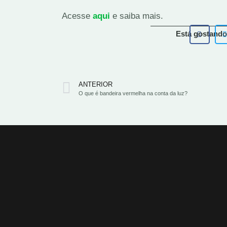
Acesse
aqui
e saiba mais.
Está gostando
ANTERIOR
O que é bandeira vermelha na conta da luz?