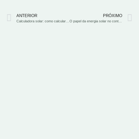
ANTERIOR
PRÓXIMO
Calculadora solar: como calcular a energia solar da sua residência ou empresa?
O papel da energia solar no contexto de ESG